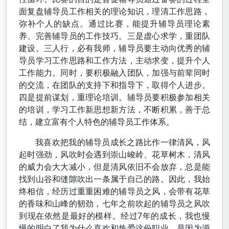
面复盘辅导员工作相关的理论知识，理清工作思路，
弥补个人的缺点。通过比赛，能提升辅导员理论素
养、完善辅导员的工作技巧。三是虚心求学，重团队
建设。三人行，必有我师，辅导员要主动向优秀的辅
导员学习工作思路和工作方法，主动求变，提升个人
工作能力。同时，要积极融入团队，加强与前辈同时
的交流，在团队的支持下和指导下，取得个人进步。
四是提前谋划，重理论培训。辅导员要积极参加相关
的培训，学习工作新思想新方法，不断积累，善于总
结，建立富有个人特色的辅导员工作体系。
我喜欢把我的辅导员成长之路比作一律清风，风
起时强劲，风吹时会遇到崇山峻岭、花草树木，清风
的威力会大大减小，但是清风依旧不会放弃，总是能
找到山谷和缝隙吹出一条属于自己的路。因此，我始
终相信，经历过重重困难的辅导员之风，会带有花草
的香味和山峰的韧劲，七年之前吹起的辅导员之风吹
到现在依然是最好的模样。经过7年的成长，我也慢
慢的明白了我为什么喜欢和热爱这份职业，是因为源