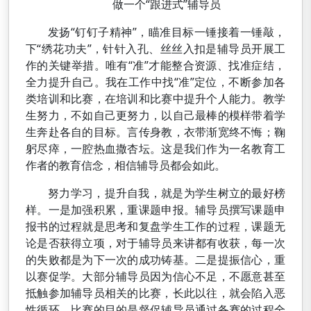
做一个“跟进式”辅导员
发扬“钉钉子精神”，瞄准目标一锤接着一锤敲，
下“绣花功夫”，针针入孔、丝丝入扣是辅导员开展工
作的关键举措。唯有“准”才能整合资源、找准症结，
全力提升自己。我在工作中找“准”定位，不断参加各
类培训和比赛，在培训和比赛中提升个人能力。教学
生努力，不如自己更努力，以自己最棒的模样带着学
生奔赴各自的目标。言传身教，衣带渐宽终不悔；鞠
躬尽瘁，一腔热血撒杏坛。这是我们作为一名教育工
作者的教育信念，相信辅导员都会如此。
努力学习，提升自我，就是为学生树立的最好榜
样。一是加强积累，重课题申报。辅导员撰写课题申
报书的过程就是思考和复盘学生工作的过程，课题无
论是否获得立项，对于辅导员来讲都有收获，每一次
的失败都是为下一次的成功铸基。二是提振信心，重
以赛促学。大部分辅导员因为信心不足，不愿意甚至
抵触参加辅导员相关的比赛，长此以往，就会陷入恶
性循环。比赛的目的是督促辅导员通过备赛的过程全